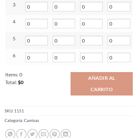
3
4
5
6
Items
:
0
AÑADIR AL
Total
:
$0
CARRITO
0
Items.
Your
total
SKU:
1151
is
Categoría:
Camisas
$0