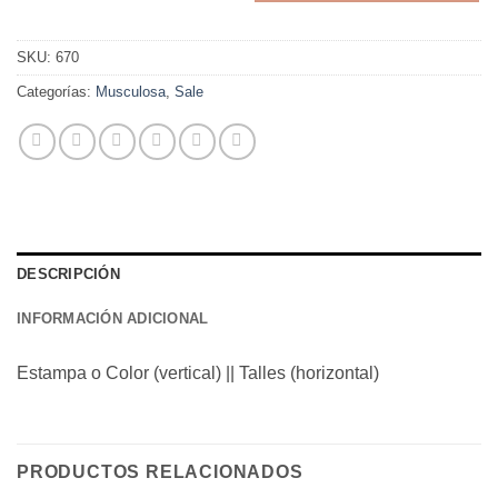
Items.
Your
total
SKU:
670
is
Categorías:
Musculosa
,
Sale
$0
DESCRIPCIÓN
INFORMACIÓN ADICIONAL
Estampa o Color (vertical) || Talles (horizontal)
PRODUCTOS RELACIONADOS